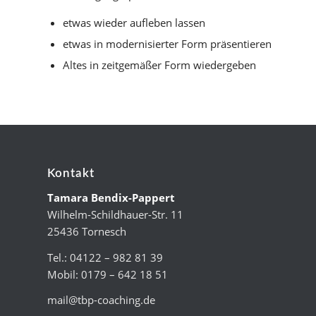
etwas wieder aufleben lassen
etwas in modernisierter Form präsentieren
Altes in zeitgemäßer Form wiedergeben
Kontakt
Tamara Bendix-Pappert
Wilhelm-Schildhauer-Str. 11
25436 Tornesch
Tel.: 04122 – 982 81 39
Mobil: 0179 – 642 18 51
mail@tbp-coaching.de